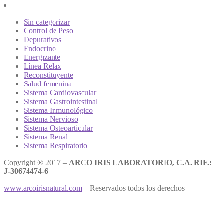
Sin categorizar
Control de Peso
Depurativos
Endocrino
Energizante
Línea Relax
Reconstituyente
Salud femenina
Sistema Cardiovascular
Sistema Gastrointestinal
Sistema Inmunológico
Sistema Nervioso
Sistema Osteoarticular
Sistema Renal
Sistema Respiratorio
Copyright ® 2017 –
ARCO IRIS LABORATORIO, C.A. RIF.:
J-30674474-6
www.arcoirisnatural.com
– Reservados todos los derechos