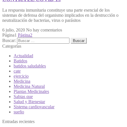
La respuesta inmunitaria constituye una parte esencial de los
sistemas de defensa del organismo implicados en la destrucción o
neutralización de bacterias, virus o parásitos
6 julio, 2020
No hay comentarios
Página
1
Página
2
Buscar:
Categorías
Actualidad
Batidos
batidos saludables
cate
ejercicio
Medicina
Medicina Natural
Plantas Medicinales
Sabias que
Salud y Bienestar
Sistema cardiovascular
sueño
Entradas recientes