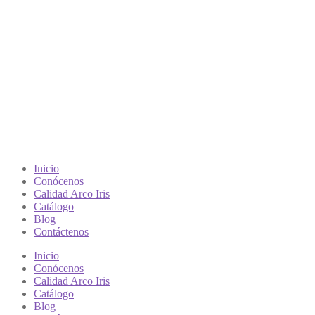
Inicio
Conócenos
Calidad Arco Iris
Catálogo
Blog
Contáctenos
Inicio
Conócenos
Calidad Arco Iris
Catálogo
Blog