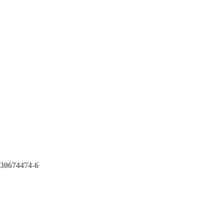
30674474-6