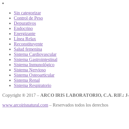
Sin categorizar
Control de Peso
Depurativos
Endocrino
Energizante
Línea Relax
Reconstituyente
Salud femenina
Sistema Cardiovascular
Sistema Gastrointestinal
Sistema Inmunológico
Sistema Nervioso
Sistema Osteoarticular
Sistema Renal
Sistema Respiratorio
Copyright ® 2017 –
ARCO IRIS LABORATORIO, C.A. RIF.: J-
www.arcoirisnatural.com
– Reservados todos los derechos