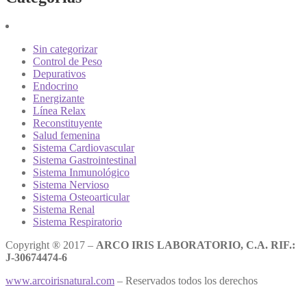
Sin categorizar
Control de Peso
Depurativos
Endocrino
Energizante
Línea Relax
Reconstituyente
Salud femenina
Sistema Cardiovascular
Sistema Gastrointestinal
Sistema Inmunológico
Sistema Nervioso
Sistema Osteoarticular
Sistema Renal
Sistema Respiratorio
Copyright ® 2017 –
ARCO IRIS LABORATORIO, C.A. RIF.:
J-30674474-6
www.arcoirisnatural.com
– Reservados todos los derechos