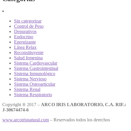
Sin categorizar
Control de Peso
Depurativos
Endocrino
Energizante
Línea Relax
Reconstituyente
Salud femenina
Sistema Cardiovascular
Sistema Gastrointestinal
Sistema Inmunológico
Sistema Nervioso
Sistema Osteoarticular
Sistema Renal
Sistema Respiratorio
Copyright ® 2017 –
ARCO IRIS LABORATORIO, C.A. RIF.:
J-30674474-6
www.arcoirisnatural.com
– Reservados todos los derechos