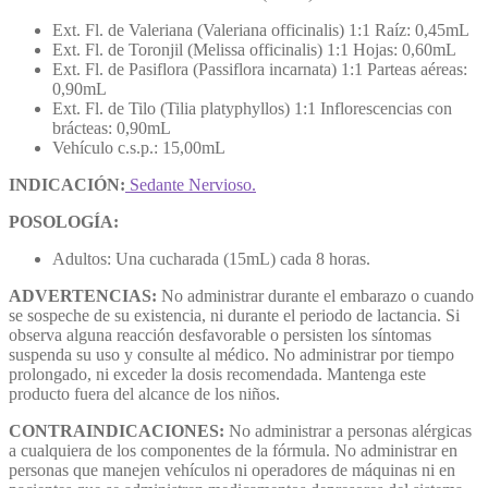
Ext. Fl. de Valeriana (Valeriana officinalis) 1:1 Raíz: 0,45mL
Ext. Fl. de Toronjil (Melissa officinalis) 1:1 Hojas: 0,60mL
Ext. Fl. de Pasiflora (Passiflora incarnata) 1:1 Parteas aéreas:
0,90mL
Ext. Fl. de Tilo (Tilia platyphyllos) 1:1 Inflorescencias con
brácteas: 0,90mL
Vehículo c.s.p.: 15,00mL
INDICACIÓN:
Sedante Nervioso.
POSOLOGÍA:
Adultos: Una cucharada (15mL) cada 8 horas.
ADVERTENCIAS:
No administrar durante el embarazo o cuando
se sospeche de su existencia, ni durante el periodo de lactancia. Si
observa alguna reacción desfavorable o persisten los síntomas
suspenda su uso y consulte al médico. No administrar por tiempo
prolongado, ni exceder la dosis recomendada. Mantenga este
producto fuera del alcance de los niños.
CONTRAINDICACIONES:
No administrar a personas alérgicas
a cualquiera de los componentes de la fórmula. No administrar en
personas que manejen vehículos ni operadores de máquinas ni en