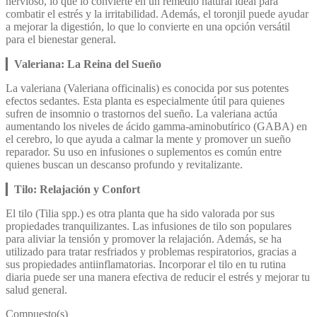
nervioso, lo que lo convierte en un remedio natural ideal para
combatir el estrés y la irritabilidad. Además, el toronjil puede ayudar
a mejorar la digestión, lo que lo convierte en una opción versátil
para el bienestar general.
▎
Valeriana: La Reina del Sueño
La valeriana (Valeriana officinalis) es conocida por sus potentes
efectos sedantes. Esta planta es especialmente útil para quienes
sufren de insomnio o trastornos del sueño. La valeriana actúa
aumentando los niveles de ácido gamma-aminobutírico (GABA) en
el cerebro, lo que ayuda a calmar la mente y promover un sueño
reparador. Su uso en infusiones o suplementos es común entre
quienes buscan un descanso profundo y revitalizante.
▎
Tilo: Relajación y Confort
El tilo (Tilia spp.) es otra planta que ha sido valorada por sus
propiedades tranquilizantes. Las infusiones de tilo son populares
para aliviar la tensión y promover la relajación. Además, se ha
utilizado para tratar resfriados y problemas respiratorios, gracias a
sus propiedades antiinflamatorias. Incorporar el tilo en tu rutina
diaria puede ser una manera efectiva de reducir el estrés y mejorar tu
salud general.
Compuesto(s)