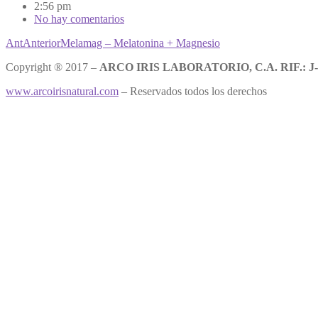
2:56 pm
No hay comentarios
Ant
Anterior
Melamag – Melatonina + Magnesio
Copyright ® 2017 –
ARCO IRIS LABORATORIO, C.A. RIF.: J-
www.arcoirisnatural.com
– Reservados todos los derechos