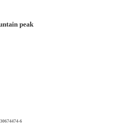
untain peak
30674474-6