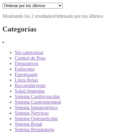
Mostrando los 2 resultados
Ordenado por los últimos
Categorías
Sin categorizar
Control de Peso
Depurativos
Endocrino
Energizante
Línea Relax
Reconstituyente
Salud femenina
Sistema Cardiovascular
Sistema Gastrointestinal
Sistema Inmunológico
Sistema Nervioso
Sistema Osteoarticular
Sistema Renal
Sistema Respiratorio