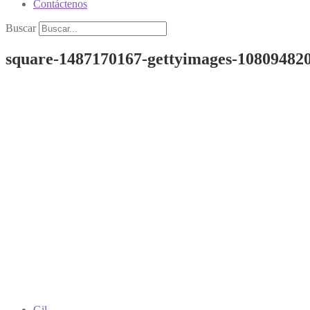
Contáctenos
Buscar
square-1487170167-gettyimages-10809482
Gil