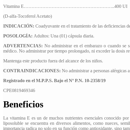
Vitamina E…………………………………………………..400 UI
(D-alfa-Tocoferol Acetato)
INDICACIÓN
:
Coadyuvante en el tratamiento de las deficiencias d
POSOLOGÍA:
Adultos: Una (01) cápsula diaria.
ADVERTENCIAS:
No administrar en el embarazo o cuando se sos
médico. No administrar por tiempo prolongado, ni exceder la dosis 
Mantenga este producto fuera del alcance de los niños.
CONTRAINDICACIONES:
No administrar a personas alérgicas a
Registrado en el M.P.P.S. Bajo el Nº P.N. 10-2358/19
CPE0819469346
Beneficios
La vitamina E es un de muchos nutrientes esenciales conocido por 
liposoluble se encuentra en diversos alimentos, como nueces, semil
importancia radica no solo en su función como antioxidante, sino tamb