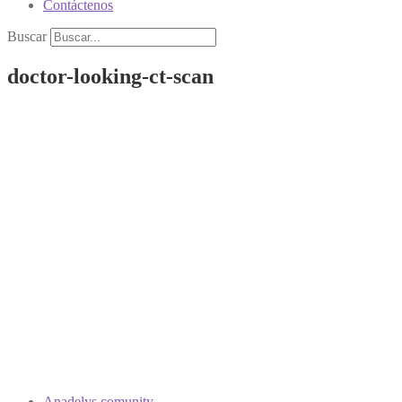
Contáctenos
Buscar
doctor-looking-ct-scan
Anadelys comunity