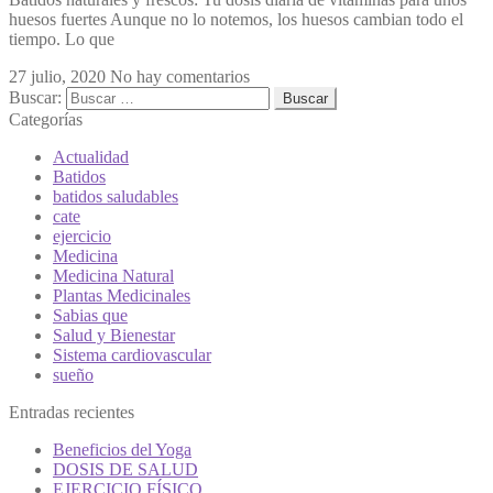
huesos fuertes Aunque no lo notemos, los huesos cambian todo el
tiempo. Lo que
27 julio, 2020
No hay comentarios
Buscar:
Categorías
Actualidad
Batidos
batidos saludables
cate
ejercicio
Medicina
Medicina Natural
Plantas Medicinales
Sabias que
Salud y Bienestar
Sistema cardiovascular
sueño
Entradas recientes
Beneficios del Yoga
DOSIS DE SALUD
EJERCICIO FÍSICO