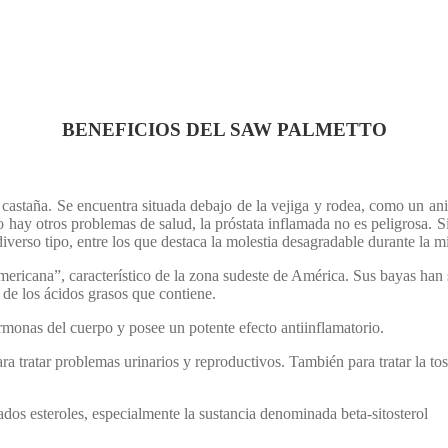
BENEFICIOS DEL SAW PALMETTO
astaña. Se encuentra situada debajo de la vejiga y rodea, como un anill
no hay otros problemas de salud, la próstata inflamada no es peligrosa. 
verso tipo, entre los que destaca la molestia desagradable durante la m
ericana”, característico de la zona sudeste de América. Sus bayas han 
de los ácidos grasos que contiene.
rmonas del cuerpo y posee un potente efecto antiinflamatorio.
a tratar problemas urinarios y reproductivos. También para tratar la to
ados esteroles, especialmente la sustancia denominada beta-sitosterol