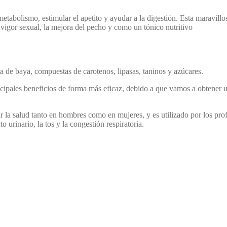
l metabolismo, estimular el apetito y ayudar a la digestión. Esta maravil
l vigor sexual, la mejora del pecho y como un tónico nutritivo
a de baya, compuestas de carotenos, lipasas, taninos y azúcares.
ncipales beneficios de forma más eficaz, debido a que vamos a obtener un
la salud tanto en hombres como en mujeres, y es utilizado por los profe
o urinario, la tos y la congestión respiratoria.