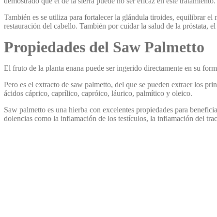
demostrado que el de la sierra puede no ser eficaz en este tratamiento.
También es se utiliza para fortalecer la glándula tiroides, equilibrar e
restauración del cabello. También por cuidar la salud de la próstata, e
Propiedades del Saw Palmetto
El fruto de la planta enana puede ser ingerido directamente en su form
Pero es el extracto de saw palmetto, del que se pueden extraer los pri
ácidos cáprico, caprílico, capróico, láurico, palmítico y oleico.
Saw palmetto es una hierba con excelentes propiedades para beneficiar 
dolencias como la inflamación de los testículos, la inflamación del tract